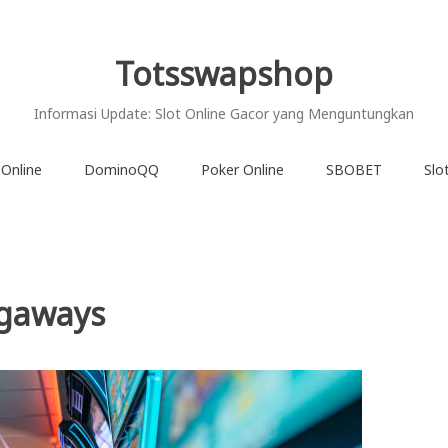
Totsswapshop
Informasi Update: Slot Online Gacor yang Menguntungkan
 Online
DominoQQ
Poker Online
SBOBET
Slo
egaways