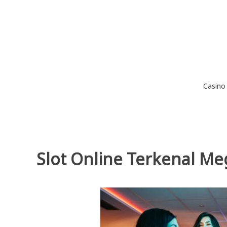
Skip
to
content
Casino
Slot Online Terkenal M