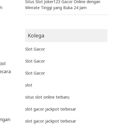
Situs Slot Joker123 Gacor Online dengan
an
Winrate Tinggi yang Buka 24 Jam
Kolega
Slot Gacor
Slot Gacor
bol
ecara
Slot Gacor
slot
situs slot online terbaru
slot gacor jackpot terbesar
ungan
slot gacor jackpot terbesar