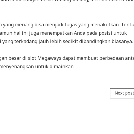
 yang menang bisa menjadi tugas yang menakutkan; Tentu 
mun hal ini juga menempatkan Anda pada posisi untuk
yang terkadang jauh lebih sedikit dibandingkan biasanya.
ngan besar di slot Megaways dapat membuat perbedaan ant
at menyenangkan untuk dimainkan.
Next pos