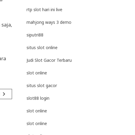
rtp slot hari ini live
mahjong ways 3 demo
saja,
siputri88
situs slot online
ara
Judi Slot Gacor Terbaru
slot online
situs slot gacor
navigate_next
t
slot88 login
slot online
slot online