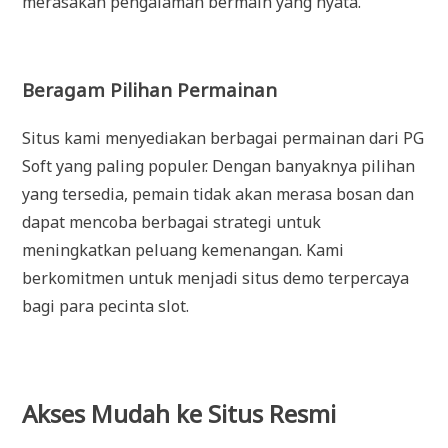
merasakan pengalaman bermain yang nyata.
Beragam Pilihan Permainan
Situs kami menyediakan berbagai permainan dari PG
Soft yang paling populer. Dengan banyaknya pilihan
yang tersedia, pemain tidak akan merasa bosan dan
dapat mencoba berbagai strategi untuk
meningkatkan peluang kemenangan. Kami
berkomitmen untuk menjadi situs demo terpercaya
bagi para pecinta slot.
Akses Mudah ke Situs Resmi