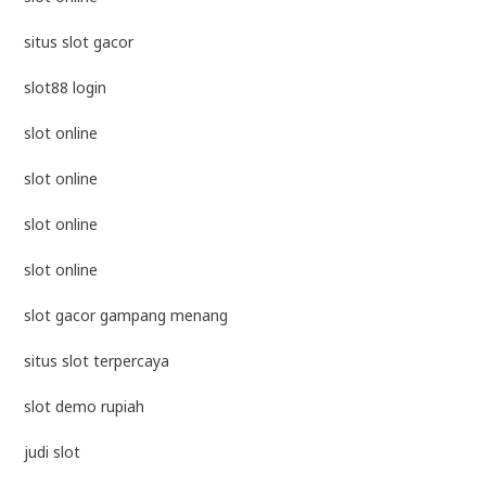
situs slot gacor
slot88 login
slot online
slot online
slot online
slot online
slot gacor gampang menang
situs slot terpercaya
slot demo rupiah
judi slot