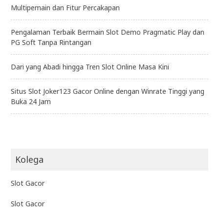
Multipemain dan Fitur Percakapan
Pengalaman Terbaik Bermain Slot Demo Pragmatic Play dan
PG Soft Tanpa Rintangan
Dari yang Abadi hingga Tren Slot Online Masa Kini
Situs Slot Joker123 Gacor Online dengan Winrate Tinggi yang
Buka 24 Jam
Kolega
Slot Gacor
Slot Gacor