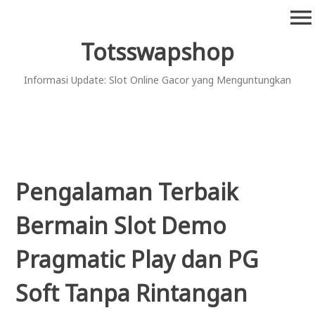
Skip
menu
to
content
Totsswapshop
Informasi Update: Slot Online Gacor yang Menguntungkan
Pengalaman Terbaik
Bermain Slot Demo
Pragmatic Play dan PG
Soft Tanpa Rintangan