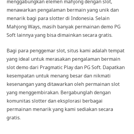
menggabungkan elemen mahjong dengan slot,
menawarkan pengalaman bermain yang unik dan
menarik bagi para slotter di Indonesia. Selain
Mahjong Ways, masih banyak permainan demo PG
Soft lainnya yang bisa dimainkan secara gratis.
Bagi para penggemar slot, situs kami adalah tempat
yang ideal untuk merasakan pengalaman bermain
slot demo dari Pragmatic Play dan PG Soft. Dapatkan
kesempatan untuk menang besar dan nikmati
kesenangan yang ditawarkan oleh permainan slot
yang menggembirakan. Bergabunglah dengan
komunitas slotter dan eksplorasi berbagai
permainan menarik yang kami sediakan secara
gratis.