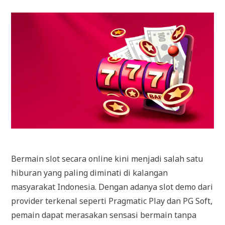
Bermain slot secara online kini menjadi salah satu
hiburan yang paling diminati di kalangan
masyarakat Indonesia. Dengan adanya slot demo dari
provider terkenal seperti Pragmatic Play dan PG Soft,
pemain dapat merasakan sensasi bermain tanpa