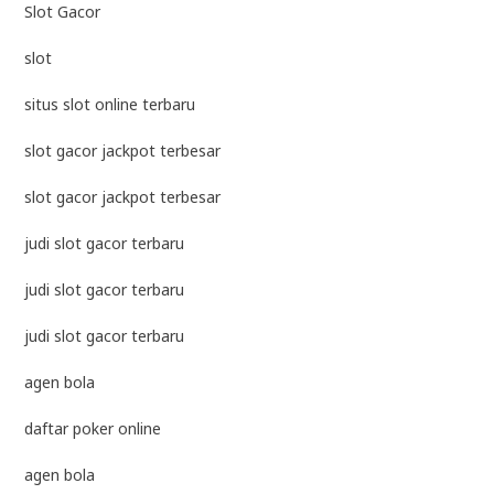
Slot Gacor
slot
situs slot online terbaru
slot gacor jackpot terbesar
slot gacor jackpot terbesar
judi slot gacor terbaru
judi slot gacor terbaru
judi slot gacor terbaru
agen bola
daftar poker online
agen bola