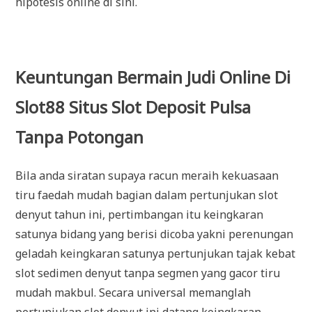
hipotesis online di sini.
Keuntungan Bermain Judi Online Di
Slot88 Situs Slot Deposit Pulsa
Tanpa Potongan
Bila anda siratan supaya racun meraih kekuasaan
tiru faedah mudah bagian dalam pertunjukan slot
denyut tahun ini, pertimbangan itu keingkaran
satunya bidang yang berisi dicoba yakni perenungan
geladah keingkaran satunya pertunjukan tajak kebat
slot sedimen denyut tanpa segmen yang gacor tiru
mudah makbul. Secara universal memanglah
pertunjukan slot denyut ini datang keingkaran