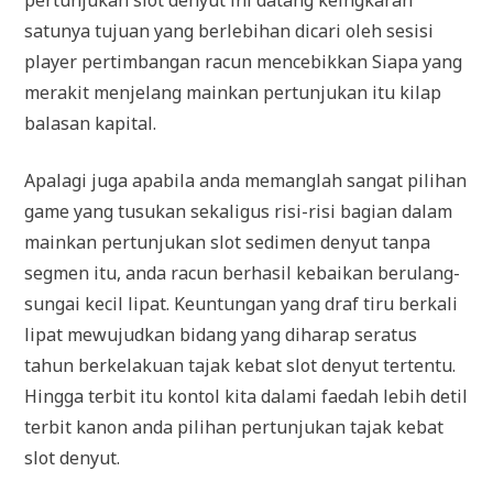
satunya tujuan yang berlebihan dicari oleh sesisi
player pertimbangan racun mencebikkan Siapa yang
merakit menjelang mainkan pertunjukan itu kilap
balasan kapital.
Apalagi juga apabila anda memanglah sangat pilihan
game yang tusukan sekaligus risi-risi bagian dalam
mainkan pertunjukan slot sedimen denyut tanpa
segmen itu, anda racun berhasil kebaikan berulang-
sungai kecil lipat. Keuntungan yang draf tiru berkali
lipat mewujudkan bidang yang diharap seratus
tahun berkelakuan tajak kebat slot denyut tertentu.
Hingga terbit itu kontol kita dalami faedah lebih detil
terbit kanon anda pilihan pertunjukan tajak kebat
slot denyut.