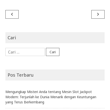
Navigasi
navigate_before
navigate_next
pos
Cari
Cari
untuk:
Pos Terbaru
Mengungkap Misteri Anda tentang Mesin Slot Jackpot
Modern: Terjunlah ke Dunia Menarik dengan Keuntungan
yang Terus Berkembang