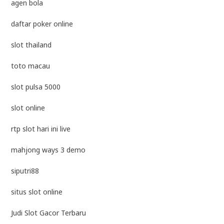
agen bola
daftar poker online
slot thailand
toto macau
slot pulsa 5000
slot online
rtp slot hari ini live
mahjong ways 3 demo
siputri88
situs slot online
Judi Slot Gacor Terbaru