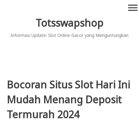
Skip
menu
to
content
Totsswapshop
Informasi Update: Slot Online Gacor yang Menguntungkan
Bocoran Situs Slot Hari Ini
Mudah Menang Deposit
Termurah 2024